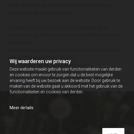
Sinds 2025 zijn de hele kwekerijen voorzien van
energiezuinige Ledverlichting.
Evergreen Rocky Plants blijft in beweging en is
continue bezig met haar aflever en teelt processen te
verbeteren.
Bent u nieuwsgierig wat deze plannen zijn en hoe zij
van idee naar realisatie komen?
Wij waarderen uw privacy
Volg ons dan op de socialmediakanalen.
Deze website maakt gebruik van functionaliteiten van derden
en cookies om ervoor te zorgen dat u de best mogelijke
ervaring heeft bij uw bezoek aan de website. Door gebruik te
maken van de website gaat u akkoord met het gebruik van de
functionaliteiten en cookies van derden.
Meer details